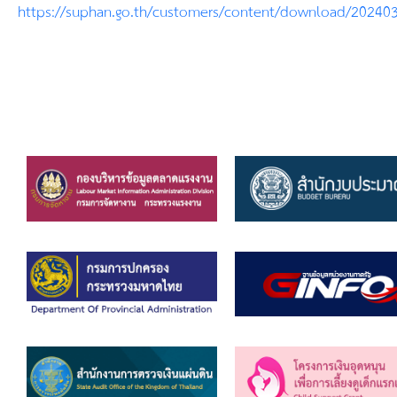
ยุทธศาสตร์การพัฒนา
https://suphan.go.th/customers/content/download/20240
ประวัตินายก
รายการ อบจ.สัมพันธ์
กิจกรรม
ข่าวประชาสัมพันธ์
ประกาศจัดซื้อ-จัดจ้าง
ประกาศจัดซื้อ-จัดจ้างภาครัฐ
รายงานผู้ใช้บริการกล้อง CCTV