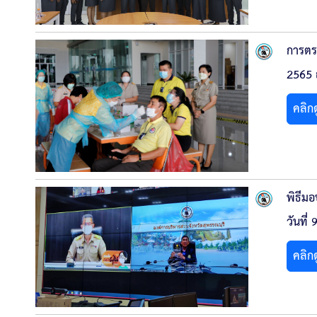
การตร
2565 
คลิก
พิธีม
วันที
คลิก