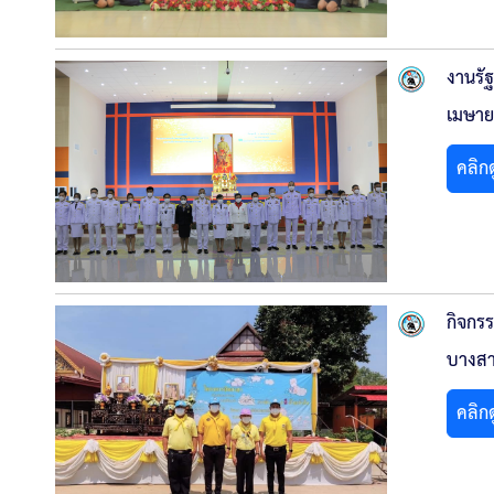
งานรั
เมษาย
คลิก
กิจกร
บางสา
คลิก