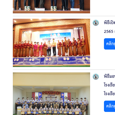
พิธีเป
2565 
คลิก
พิธีมอ
โรงเรี
โรงเรี
คลิก