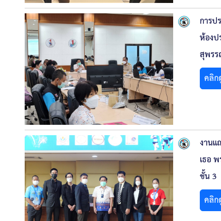
การประ
ห้องป
สุพรรณ
คลิก
งานแถล
เธอ พ
ชั้น 3
คลิก