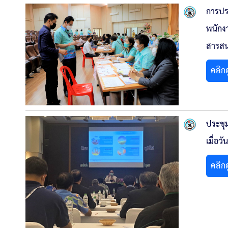
การปร
พนักง
สารสน
คลิก
ประชุ
เมื่อว
คลิก