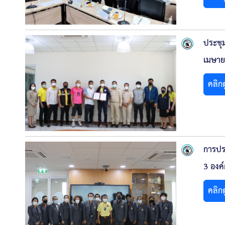
ประชุม
เมษาย
คลิก
การปร
3 องค
คลิก