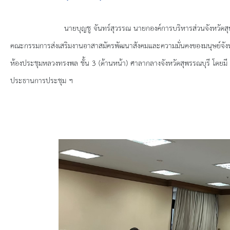
ยุทธศาสตร์การพัฒนา
ประวัตินายก
นายบุญชู จันทร์สุวรรณ นายกองค์การบริหารส่วนจังหวัดสุพรรณบ
คณะกรรมการส่งเสริมงานอาสาสมัครพัฒนาสังคมและความมั่นคงของมนุษย์จังหวัดส
รายการ อบจ.สัมพันธ์
ห้องประชุมหลวงทรงพล ชั้น 3 (ด้านหน้า) ศาลากลางจังหวัดสุพรรณบุรี โดยมี
ประธานการประชุม ฯ
กิจกรรม
ข่าวประชาสัมพันธ์
ประกาศจัดซื้อ-จัดจ้าง
ประกาศจัดซื้อ-จัดจ้างภาครัฐ
รายงานผู้ใช้บริการกล้อง CCTV