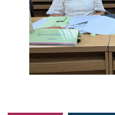
ข้อบัญญัติงบประมาณรายจ่ายประจำปี ของ อบจ.สุพ
ข้อบัญญัติอื่นๆ ของ อบจ.สุพรรณบุรี
รายงานการประชุมสภา อบจ.สุพรรณบุรี
รายงานรายรับรายจ่าย อบจ.สุพรรณบุรี
รายงานการติดตามและประเมินผลแผนพัฒนาท้องถิ่นข
สรุปผลการประเมินความพึงพอใจ
ระบบสืบค้นข้อมูล ประกาศ ก.จ.จ. สุพรรณบุรี (พ.ศ.2
Document