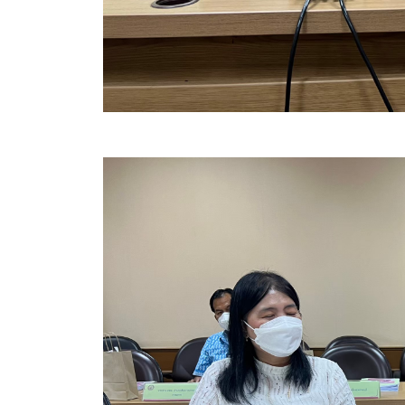
สรุปผลการปฏิบัติงานประจำเดือน GPS
ระเบียบพัสดุฯ การจัดซื้อจัดจ้าง
การเสริมสร้างคุณธรรมจริยธรรม
ITA : การประเมินคุณธรรมและความโปร่งใสในการดำ
การจัดการความรู้ (KM)
ข้อระเบียบและกฎหมาย
มาตรฐานการปฏิบัติงาน
แผนพัฒนาท้องถิ่น ของอบจ.สุพรรณบุรี