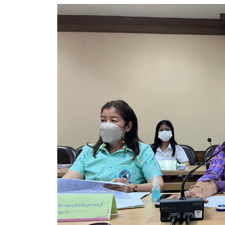
ประกาศขายทอดตลาดทรัพย์สินประจำปี
ประกาศกำหนดอายุการใช้งานของสินทรัพย์ขององค์การ
คู่มือการปฏิบัติงานฝ่ายทะเบียนพัสดุและทรัพย์สิน
การประเมินความพึงพอใจของการดำเนินงาน อบจ.สุพ
ขั้นตอนและวิธีการชำระภาษีฯ
แบบฟอร์มการชำระภาษีฯ
การบริการแบบเบ็ดเสร็จ (One Stop Service)
หนังสือสั่งการ