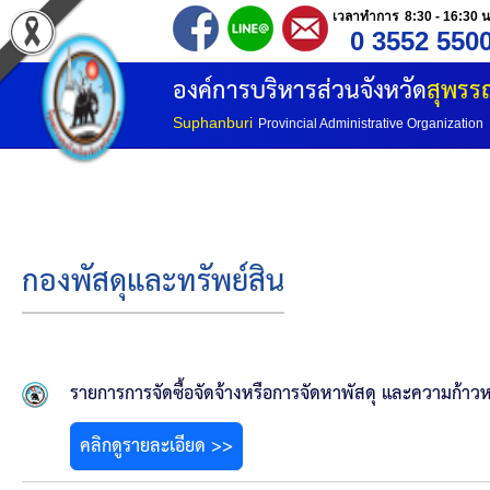
เวลาทำการ 8:30 - 16:30 น
0 3552 550
หน้าแรก
องค์การบริหารส่วนจังหวัด
สุพรรณ
ประวัติ อบจ
Suphanburi
Provincial Administrative Organization
ข้อมูลพื้นฐาน
อำนาจหน้าที่
กองพัสดุและทรัพย์สิน
โครงสร้างองค์กร
โครงสร้างการแบ่งส่วนราชการ
รายการการจัดซื้อจัดจ้างหรือการจัดหาพัสดุ และความก้าวห
วิสัยทัศน์
คลิกดูรายละเอียด >>