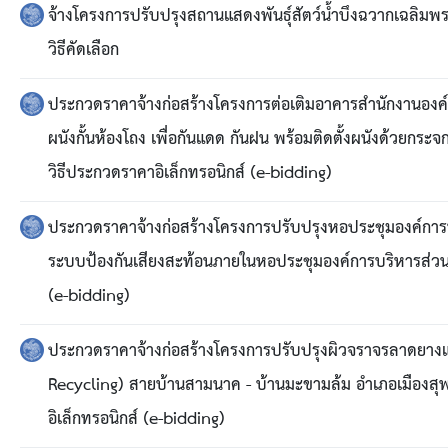
ข้อบัญญัติงบประมาณรายจ่ายประจำปี ของ อบจ.สุพ
จ้างโครงการปรับปรุงสถานแสดงพันธุ์สัตว์น้ำบึงฉวากเฉลิมพ
วิธีคัดเลือก
ข้อบัญญัติอื่นๆ ของ อบจ.สุพรรณบุรี
ประกวดราคาจ้างก่อสร้างโครงการต่อเติมอาคารสำนักงานองค์ก
รายงานการประชุมสภา อบจ.สุพรรณบุรี
ผนังกั้นห้องโถง เพื่อกันแดด กันฝน พร้อมติดตั้งผนังด้วยกระจ
รายงานรายรับรายจ่าย อบจ.สุพรรณบุรี
วิธีประกวดราคาอิเล็กทรอนิกส์ (e-bidding)
รายงานการติดตามและประเมินผลแผนพัฒนาท้องถิ่นข
ประกวดราคาจ้างก่อสร้างโครงการปรับปรุงหอประชุมองค์การบริ
ระบบป้องกันเสียงสะท้อนภายในหอประชุมองค์การบริหารส่วนจั
สรุปผลการประเมินความพึงพอใจ
(e-bidding)
ระบบสืบค้นข้อมูล ประกาศ ก.จ.จ. สุพรรณบุรี (พ.ศ.2
ประกวดราคาจ้างก่อสร้างโครงการปรับปรุงผิวจราจรลาดยางแ
Recycling) สายบ้านสามนาค - บ้านมะขามล้ม อำเภอเมืองสุพร
Document
อิเล็กทรอนิกส์ (e-bidding)