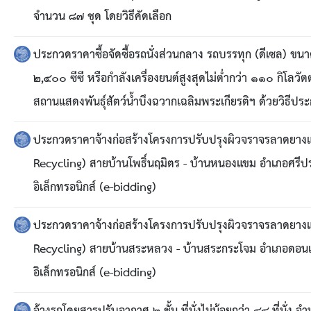
จำนวน ๘๗ ชุด โดยวิธีคัดเลือก
ประกวดราคาซื้อจัดซื้อรถนั่งส่วนกลาง รถบรรทุก (ดีเซล) ขนา
๒,๔๐๐ ซีซี หรือกำลังเครื่องยนต์สูงสุดไม่ต่ำกว่า ๑๑๐ กิโลวั
สถานแสดงพันธุ์สัตว์น้ำบึงฉวากเฉลิมพระเกียรติฯ ด้วยวิธีปร
ประกวดราคาจ้างก่อสร้างโครงการปรับปรุงผิวจราจรลาดยางแ
Recycling) สายบ้านโพธิ์นฤมิตร - บ้านหนองแขม อำเภอศรีประ
อิเล็กทรอนิกส์ (e-bidding)
ประกวดราคาจ้างก่อสร้างโครงการปรับปรุงผิวจราจรลาดยางแ
Recycling) สายบ้านสระหลวง - บ้านสระกระโจม อำเภอดอนเจด
อิเล็กทรอนิกส์ (e-bidding)