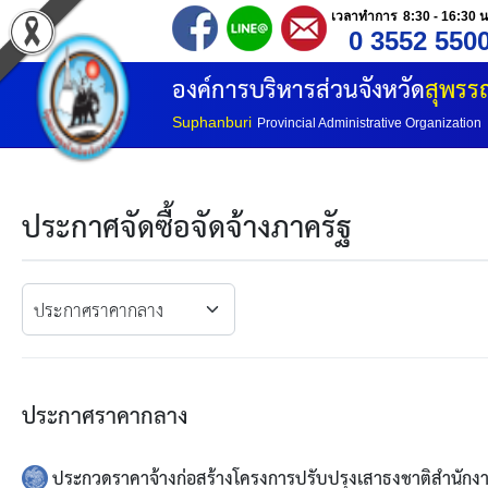
เวลาทำการ 8:30 - 16:30 น
0 3552 550
หน้าแรก
องค์การบริหารส่วนจังหวัด
สุพรรณ
ประวัติ อบจ
Suphanburi
Provincial Administrative Organization
ข้อมูลพื้นฐาน
ประกาศจัดซื้อจัดจ้างภาครัฐ
อำนาจหน้าที่
โครงสร้างองค์กร
โครงสร้างการแบ่งส่วนราชการ
ประกาศราคากลาง
วิสัยทัศน์
ประกวดราคาจ้างก่อสร้างโครงการปรับปรุงเสาธงชาติสำนักงาน