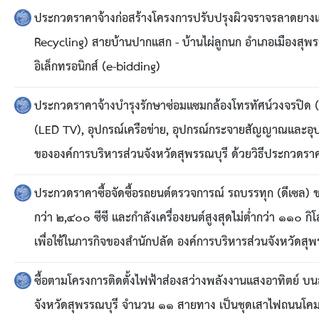
คลินิกเซ็นเตอร์
ประกวดราคาจ้างก่อสร้างโครงการปรับปรุงผิวจราจรลาดยางแ
แบบฟอร์มบริหารงานบุคคล
Recycling) สายบ้านปากแสก - บ้านไผ่ลูกนก อำเภอเมืองสุพรร
อิเล็กทรอนิกส์ (e-bidding)
รายงานตรวจสอบภายใน
ประกวดราคาจ้างบำรุงรักษาซ่อมแซมกล้องโทรทัศน์วงจรปิด (C
รายงานเครื่องจักรกล อบจ.
(LED TV), อุปกรณ์เครือข่าย, อุปกรณ์กระจายสัญญาณและอุปกร
ขององค์การบริหารส่วนจังหวัดสุพรรณบุรี ด้วยวิธีประกวดราค
ศูนย์อำนวยการการเลือกตั้ง สมาชิกสภาและนายก อบจ
ประกวดราคาซื้อจัดซื้อรถยนต์ตรวจการณ์ รถบรรทุก (ดีเซล) 
งานแผนการบริหารจัดการความเสี่ยงของ อบจ.สุพรรณ
กว่า ๒,๔๐๐ ซีซี และกำลังเครื่องยนต์สูงสุดไม่ต่ำกว่า ๑๑๐ กิโล
ติดต่อ
เพื่อใช้ในภารกิจของสำนักปลัด องค์การบริหารส่วนจังหวัดสุพ
ซื้อตามโครงการติดตั้งไฟฟ้าส่องสว่างพลังงานแสงอาทิตย์ บ
จังหวัดสุพรรณบุรี จำนวน ๑๑ สายทาง เป็นชุดเสาไฟถนนโคมไ