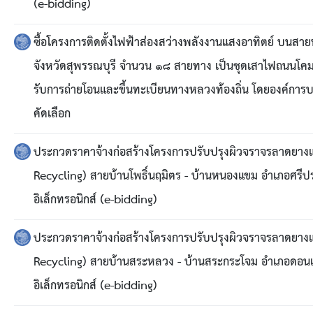
สรุปผลการปฏิบัติงานประจำเดือน GPS
(e-bidding)
ระเบียบพัสดุฯ การจัดซื้อจัดจ้าง
ซื้อโครงการติดตั้งไฟฟ้าส่องสว่างพลังงานแสงอาทิตย์ บนสา
จังหวัดสุพรรณบุรี จำนวน ๑๘ สายทาง เป็นชุดเสาไฟถนนโคมไ
การเสริมสร้างคุณธรรมจริยธรรม
รับการถ่ายโอนและขึ้นทะเบียนทางหลวงท้องถิ่น โดยองค์การบ
คัดเลือก
ITA : การประเมินคุณธรรมและความโปร่งใสในการดำ
ประกวดราคาจ้างก่อสร้างโครงการปรับปรุงผิวจราจรลาดยางแ
การจัดการความรู้ (KM)
Recycling) สายบ้านโพธิ์นฤมิตร - บ้านหนองแขม อำเภอศรีประ
ข้อระเบียบและกฎหมาย
อิเล็กทรอนิกส์ (e-bidding)
มาตรฐานการปฏิบัติงาน
ประกวดราคาจ้างก่อสร้างโครงการปรับปรุงผิวจราจรลาดยางแ
Recycling) สายบ้านสระหลวง - บ้านสระกระโจม อำเภอดอนเจด
แผนพัฒนาท้องถิ่น ของอบจ.สุพรรณบุรี
อิเล็กทรอนิกส์ (e-bidding)