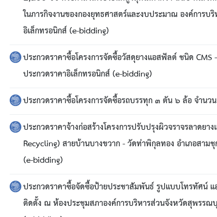
ประกาศขายทอดตลาดทรัพย์สินประจำปี
ในภารกิจงานของกองยุทธศาสตร์และงบประมาณ องค์การบริหา
ประกาศกำหนดอายุการใช้งานของสินทรัพย์ขององค์การ
อิเล็กทรอนิกส์ (e-bidding)
คู่มือการปฏิบัติงานฝ่ายทะเบียนพัสดุและทรัพย์สิน
ประกวดราคาซื้อโครงการจัดซื้อวัสดุยางแอสฟัลต์ ชนิด CMS 
ประกวดราคาอิเล็กทรอนิกส์ (e-bidding)
การประเมินความพึงพอใจของการดำเนินงาน อบจ.สุพ
ประกวดราคาซื้อโครงการจัดซื้อรถบรรทุก ๓ ตัน ๖ ล้อ จำนวน 
ขั้นตอนและวิธีการชำระภาษีฯ
ประกวดราคาจ้างก่อสร้างโครงการปรับปรุงผิวจราจรลาดยางแ
แบบฟอร์มการชำระภาษีฯ
Recycling) สายบ้านบางขวาก - วัดท่าพิกุลทอง อำเภอสามชุก 
(e-bidding)
การบริการแบบเบ็ดเสร็จ (One Stop Service)
ประกวดราคาซื้อจัดซื้อป้ายประชาสัมพันธ์ รูปแบบโทรทัศน์ 
หนังสือสั่งการ
ติดตั้ง ณ ห้องประชุมสภาองค์การบริหารส่วนจังหวัดสุพรรณบุร