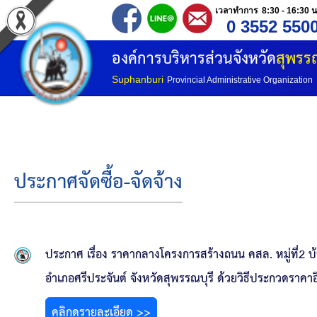
เวลาทำการ 8:30 - 16:30 น
0 3552 550
หน้าแรก
องค์การบริหารส่วนจังหวัด
สุพรรณ
ประวัติ อบจ
Suphanburi
Provincial Administrative Organization
ข้อมูลพื้นฐาน
อำนาจหน้าที่
ประกาศจัดซื้อ-จัดจ้าง
โครงสร้างองค์กร
โครงสร้างการแบ่งส่วนราชการ
ประกาศ เรื่อง ราคากลางโครงการสร้างถนน คสล. หมู่ที่2 
วิสัยทัศน์
อำเภอศรีประจันต์ จังหวัดสุพรรณบุรี ด้วยวิธีประกวดราคาอ
คลิกดูรายละเอียด >>