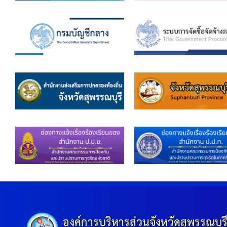
องค์การบริหารส่วนจังหวัดสุพรรณบุร