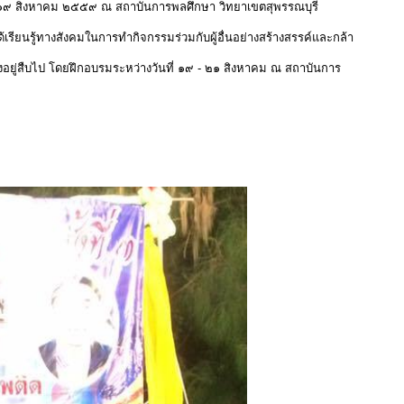
นที่ ๑๙ สิงหาคม ๒๕๕๙ ณ สถาบันการพลศึกษา วิทยาเขตสุพรรณบุรี
นรู้ทางสังคมในการทำกิจกรรมร่วมกับผู้อื่นอย่างสร้างสรรค์และกล้า
ยู่สืบไป โดยฝึกอบรมระหว่างวันที่ ๑๙ - ๒๑ สิงหาคม ณ สถาบันการ