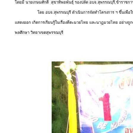
โดยมี นายเกษมศักดิ์ สุขาทิพยพันธุ์ รองปลัด อบจ.สุพรรณบุรี,ข้าราชก
โดย อบจ.สุพรรณบุรี ดำเนินการจัดทำโครงการ ฯ ขึ้นเพื่อให้เกิดควา
แสดงออก เกิดการเรียนรู้ในเรื่องคีตะมวยไทย และนาฎมวยไทย อย่างถูก
พลศึกษา วิทยาเขตสุพรรณบุรี