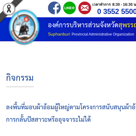
เวลาทำการ 8:30 - 16:30 น
0 3552 550
หน้าแรก
องค์การบริหารส่วนจังหวัด
สุพรรณ
ประวัติ อบจ
Suphanburi
Provincial Administrative Organization
ข้อมูลพื้นฐาน
อำนาจหน้าที่
กิจกรรม
โครงสร้างองค์กร
โครงสร้างการแบ่งส่วนราชการ
ลงพื้นที่มอบผ้าอ้อมผู้ใหญ่ตามโครงการสนับสนุนผ้าอ้
การกลั้นปัสสาวะหรืออุจจาระไม่ได้
วิสัยทัศน์