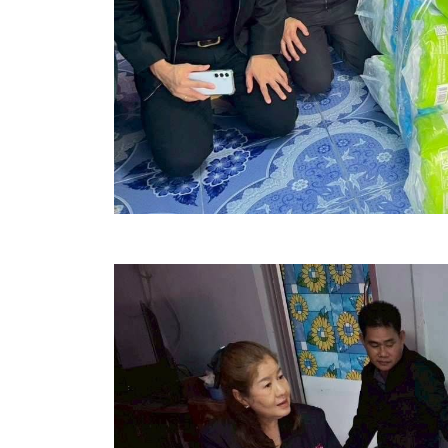
สรุปผลการปฏิบัติงานประจำเดือน GPS
ระเบียบพัสดุฯ การจัดซื้อจัดจ้าง
การเสริมสร้างคุณธรรมจริยธรรม
ITA : การประเมินคุณธรรมและความโปร่งใสในการดำ
การจัดการความรู้ (KM)
ข้อระเบียบและกฎหมาย
มาตรฐานการปฏิบัติงาน
แผนพัฒนาท้องถิ่น ของอบจ.สุพรรณบุรี