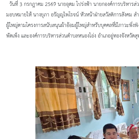
ยุทธศาสตร์การพัฒนา
วันที่ 3 กรกฎาคม 2569 นายอุดม โปร่งฟ้า นายกองค์การบริหารส่ว
มอบหมายให้ นางยุภา อรัญญไพโรจน์ หัวหน้าฝ่ายสวัสดิการสังคม สำนัก
ประวัตินายก
ผู้ใหญ่ตามโครงการสนับสนุนผ้าอ้อมผู้ใหญ่สำหรับบุคคลที่มีภาวะพึ่
รายการ อบจ.สัมพันธ์
พัดเพ็ง และองค์การบริหารส่วนตำบลหนองโอ่ง อำเภออู่ทองจังหวัดสุ
กิจกรรม
ข่าวประชาสัมพันธ์
ประกาศจัดซื้อ-จัดจ้าง
ประกาศจัดซื้อ-จัดจ้างภาครัฐ
รายงานผู้ใช้บริการกล้อง CCTV