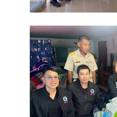
ประกาศขายทอดตลาดทรัพย์สินประจำปี
ประกาศกำหนดอายุการใช้งานของสินทรัพย์ขององค์การ
คู่มือการปฏิบัติงานฝ่ายทะเบียนพัสดุและทรัพย์สิน
การประเมินความพึงพอใจของการดำเนินงาน อบจ.สุพ
ขั้นตอนและวิธีการชำระภาษีฯ
แบบฟอร์มการชำระภาษีฯ
การบริการแบบเบ็ดเสร็จ (One Stop Service)
หนังสือสั่งการ