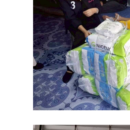
ข้อบัญญัติงบประมาณรายจ่ายประจำปี ของ อบจ.สุพ
ข้อบัญญัติอื่นๆ ของ อบจ.สุพรรณบุรี
รายงานการประชุมสภา อบจ.สุพรรณบุรี
รายงานรายรับรายจ่าย อบจ.สุพรรณบุรี
รายงานการติดตามและประเมินผลแผนพัฒนาท้องถิ่นข
สรุปผลการประเมินความพึงพอใจ
ระบบสืบค้นข้อมูล ประกาศ ก.จ.จ. สุพรรณบุรี (พ.ศ.2
Document