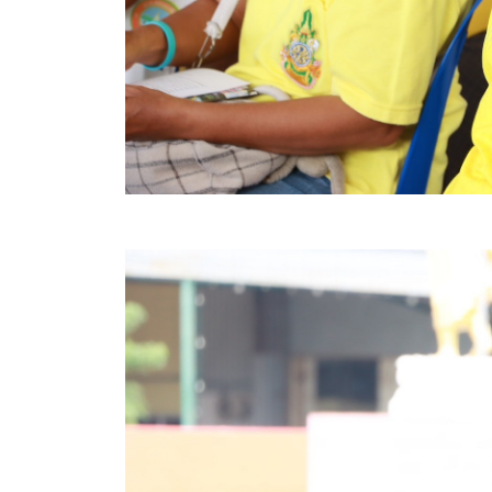
ข้อบัญญัติงบประมาณรายจ่ายประจำปี ของ อบจ.สุพ
ข้อบัญญัติอื่นๆ ของ อบจ.สุพรรณบุรี
รายงานการประชุมสภา อบจ.สุพรรณบุรี
รายงานรายรับรายจ่าย อบจ.สุพรรณบุรี
รายงานการติดตามและประเมินผลแผนพัฒนาท้องถิ่นข
สรุปผลการประเมินความพึงพอใจ
ระบบสืบค้นข้อมูล ประกาศ ก.จ.จ. สุพรรณบุรี (พ.ศ.2
Document