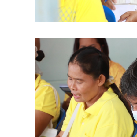
สรุปผลการปฏิบัติงานประจำเดือน GPS
ระเบียบพัสดุฯ การจัดซื้อจัดจ้าง
การเสริมสร้างคุณธรรมจริยธรรม
ITA : การประเมินคุณธรรมและความโปร่งใสในการดำ
การจัดการความรู้ (KM)
ข้อระเบียบและกฎหมาย
มาตรฐานการปฏิบัติงาน
แผนพัฒนาท้องถิ่น ของอบจ.สุพรรณบุรี