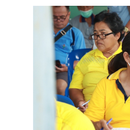
ประกาศขายทอดตลาดทรัพย์สินประจำปี
ประกาศกำหนดอายุการใช้งานของสินทรัพย์ขององค์การ
คู่มือการปฏิบัติงานฝ่ายทะเบียนพัสดุและทรัพย์สิน
การประเมินความพึงพอใจของการดำเนินงาน อบจ.สุพ
ขั้นตอนและวิธีการชำระภาษีฯ
แบบฟอร์มการชำระภาษีฯ
การบริการแบบเบ็ดเสร็จ (One Stop Service)
หนังสือสั่งการ