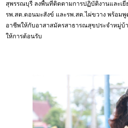
ยุทธศาสตร์การพัฒนา
สุพรรณบุรี ลงพื้นที่ติดตามการปฏิบัติงานและเย
รพ.สต.ดอนมะสังข์ และรพ.สต.ไผ่ขวาง พร้อมพูดค
ประวัตินายก
อาชีพให้กับอาสาสมัครสาธารณสุขประจำหมู่บ้าน
รายการ อบจ.สัมพันธ์
ให้การต้อนรับ
กิจกรรม
ข่าวประชาสัมพันธ์
ประกาศจัดซื้อ-จัดจ้าง
ประกาศจัดซื้อ-จัดจ้างภาครัฐ
รายงานผู้ใช้บริการกล้อง CCTV