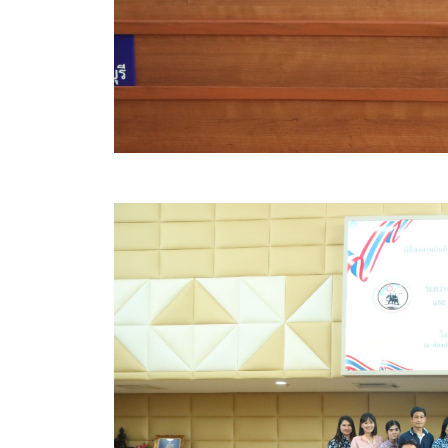
สรุปผลการปฏิบัติงานประจำเดือน GPS
ระเบียบพัสดุฯ การจัดซื้อจัดจ้าง
การเสริมสร้างคุณธรรมจริยธรรม
ITA : การประเมินคุณธรรมและความโปร่งใสในการดำ
การจัดการความรู้ (KM)
ข้อระเบียบและกฎหมาย
มาตรฐานการปฏิบัติงาน
แผนพัฒนาท้องถิ่น ของอบจ.สุพรรณบุรี