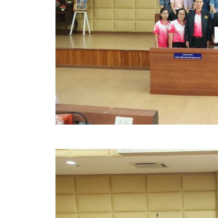
ข้อบัญญัติงบประมาณรายจ่ายประจำปี ของ อบจ.สุพ
ข้อบัญญัติอื่นๆ ของ อบจ.สุพรรณบุรี
รายงานการประชุมสภา อบจ.สุพรรณบุรี
รายงานรายรับรายจ่าย อบจ.สุพรรณบุรี
รายงานการติดตามและประเมินผลแผนพัฒนาท้องถิ่นข
สรุปผลการประเมินความพึงพอใจ
ระบบสืบค้นข้อมูล ประกาศ ก.จ.จ. สุพรรณบุรี (พ.ศ.2
Document