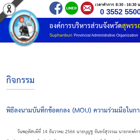
เวลาทำการ 8:30 - 16:30 น
0 3552 550
หน้าแรก
องค์การบริหารส่วนจังหวัด
สุพรรณ
ประวัติ อบจ
Suphanburi
Provincial Administrative Organization
ข้อมูลพื้นฐาน
อำนาจหน้าที่
กิจกรรม
โครงสร้างองค์กร
โครงสร้างการแบ่งส่วนราชการ
พิธีลงนามบันทึกข้อตกลง (MOU) ความร่วมมือในก
วิสัยทัศน์
วันพฤหัสบดีที่ 14 ธันวาคม 2566 นายบุญชู จันทร์สุวรรณ นายกองค์การ