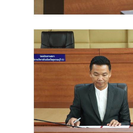
ประกาศขายทอดตลาดทรัพย์สินประจำปี
ประกาศกำหนดอายุการใช้งานของสินทรัพย์ขององค์การ
คู่มือการปฏิบัติงานฝ่ายทะเบียนพัสดุและทรัพย์สิน
การประเมินความพึงพอใจของการดำเนินงาน อบจ.สุพ
ขั้นตอนและวิธีการชำระภาษีฯ
แบบฟอร์มการชำระภาษีฯ
การบริการแบบเบ็ดเสร็จ (One Stop Service)
หนังสือสั่งการ