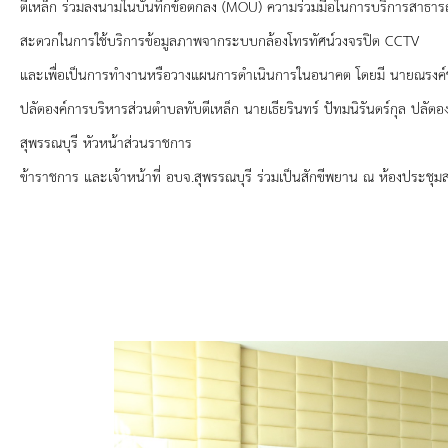
ยุทธศาสตร์การพัฒนา
ตีเหล็ก ร่วมลงนามในบันทึกข้อตกลง (MOU) ความร่วมมือในการบริการสาธารณ
สะดวกในการใช้บริการข้อมูลภาพจากระบบกล้องโทรทัศน์วงจรปิด CCTV
ประวัตินายก
และเพื่อเป็นการทำงานหรือวางแผนการดำเนินการในอนาคต โดยมี นายณรงค์ชั
ปลัดองค์การบริหารส่วนตำบลทับตีเหล็ก นายเธียรินทร์ ปัทมนิรันดร์กุล ปลัด
รายการ อบจ.สัมพันธ์
สุพรรณบุรี หัวหน้าส่วนราชการ
กิจกรรม
ข้าราชการ และเจ้าหน้าที่ อบจ.สุพรรณบุรี ร่วมเป็นสักขีพยาน ณ ห้องประชุม
ข่าวประชาสัมพันธ์
ประกาศจัดซื้อ-จัดจ้าง
ประกาศจัดซื้อ-จัดจ้างภาครัฐ
รายงานผู้ใช้บริการกล้อง CCTV