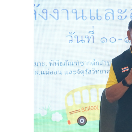
ประกาศขายทอดตลาดทรัพย์สินประจำปี
ประกาศกำหนดอายุการใช้งานของสินทรัพย์ขององค์การ
คู่มือการปฏิบัติงานฝ่ายทะเบียนพัสดุและทรัพย์สิน
การประเมินความพึงพอใจของการดำเนินงาน อบจ.สุพ
ขั้นตอนและวิธีการชำระภาษีฯ
แบบฟอร์มการชำระภาษีฯ
การบริการแบบเบ็ดเสร็จ (One Stop Service)
หนังสือสั่งการ