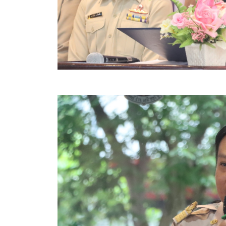
ข้อบัญญัติงบประมาณรายจ่ายประจำปี ของ อบจ.สุพ
ข้อบัญญัติอื่นๆ ของ อบจ.สุพรรณบุรี
รายงานการประชุมสภา อบจ.สุพรรณบุรี
รายงานรายรับรายจ่าย อบจ.สุพรรณบุรี
รายงานการติดตามและประเมินผลแผนพัฒนาท้องถิ่นข
สรุปผลการประเมินความพึงพอใจ
ระบบสืบค้นข้อมูล ประกาศ ก.จ.จ. สุพรรณบุรี (พ.ศ.2
Document