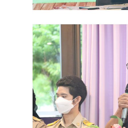
สรุปผลการปฏิบัติงานประจำเดือน GPS
ระเบียบพัสดุฯ การจัดซื้อจัดจ้าง
การเสริมสร้างคุณธรรมจริยธรรม
ITA : การประเมินคุณธรรมและความโปร่งใสในการดำ
การจัดการความรู้ (KM)
ข้อระเบียบและกฎหมาย
มาตรฐานการปฏิบัติงาน
แผนพัฒนาท้องถิ่น ของอบจ.สุพรรณบุรี