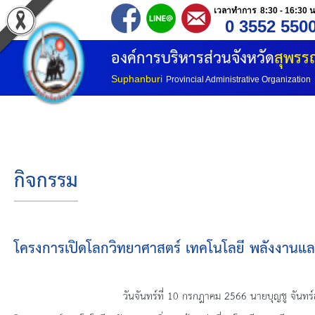
เวลาทำการ 8:30 - 16:30 น
0 3552 550
หน้าแรก
องค์การบริหารส่วนจังหวัด
สุพรรณ
ประวัติ อบจ
Suphanburi
Provincial Administrative Organization
ข้อมูลพื้นฐาน
อำนาจหน้าที่
กิจกรรม
โครงสร้างองค์กร
โครงสร้างการแบ่งส่วนราชการ
โครงการเปิดโลกวิทยาศาสตร์ เทคโนโลยี พลังงานและสิ
วิสัยทัศน์
วันจันทร์ที่
10 กรกฎาคม 2566 นายบุญชู จันทร์สุ