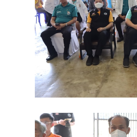
สรุปผลการปฏิบัติงานประจำเดือน GPS
ระเบียบพัสดุฯ การจัดซื้อจัดจ้าง
การเสริมสร้างคุณธรรมจริยธรรม
ITA : การประเมินคุณธรรมและความโปร่งใสในการดำ
การจัดการความรู้ (KM)
ข้อระเบียบและกฎหมาย
มาตรฐานการปฏิบัติงาน
แผนพัฒนาท้องถิ่น ของอบจ.สุพรรณบุรี