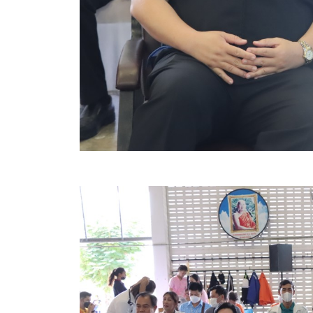
ประกาศขายทอดตลาดทรัพย์สินประจำปี
ประกาศกำหนดอายุการใช้งานของสินทรัพย์ขององค์การ
คู่มือการปฏิบัติงานฝ่ายทะเบียนพัสดุและทรัพย์สิน
การประเมินความพึงพอใจของการดำเนินงาน อบจ.สุพ
ขั้นตอนและวิธีการชำระภาษีฯ
แบบฟอร์มการชำระภาษีฯ
การบริการแบบเบ็ดเสร็จ (One Stop Service)
หนังสือสั่งการ