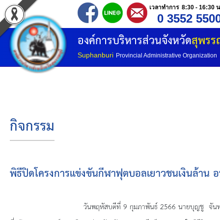
เวลาทำการ 8:30 - 16:30 น
0 3552 550
หน้าแรก
องค์การบริหารส่วนจังหวัด
สุพรรณ
ประวัติ อบจ
Suphanburi
Provincial Administrative Organization
ข้อมูลพื้นฐาน
อำนาจหน้าที่
กิจกรรม
โครงสร้างองค์กร
โครงสร้างการแบ่งส่วนราชการ
พิธีปิดโครงการแข่งขันกีฬาฟุตบอลเยาวชนเงินล้าน อบจ
วิสัยทัศน์
วันพฤหัสบดีที่ 9 กุมภาพันธ์ 2566 นายบุญชู จันทร์สุวรรณ นายก