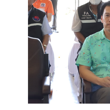
ข้อบัญญัติงบประมาณรายจ่ายประจำปี ของ อบจ.สุพ
ข้อบัญญัติอื่นๆ ของ อบจ.สุพรรณบุรี
รายงานการประชุมสภา อบจ.สุพรรณบุรี
รายงานรายรับรายจ่าย อบจ.สุพรรณบุรี
รายงานการติดตามและประเมินผลแผนพัฒนาท้องถิ่นข
สรุปผลการประเมินความพึงพอใจ
ระบบสืบค้นข้อมูล ประกาศ ก.จ.จ. สุพรรณบุรี (พ.ศ.2
Document