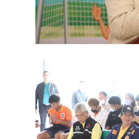
ข้อบัญญัติงบประมาณรายจ่ายประจำปี ของ อบจ.สุพ
ข้อบัญญัติอื่นๆ ของ อบจ.สุพรรณบุรี
รายงานการประชุมสภา อบจ.สุพรรณบุรี
รายงานรายรับรายจ่าย อบจ.สุพรรณบุรี
รายงานการติดตามและประเมินผลแผนพัฒนาท้องถิ่นข
สรุปผลการประเมินความพึงพอใจ
ระบบสืบค้นข้อมูล ประกาศ ก.จ.จ. สุพรรณบุรี (พ.ศ.2
Document