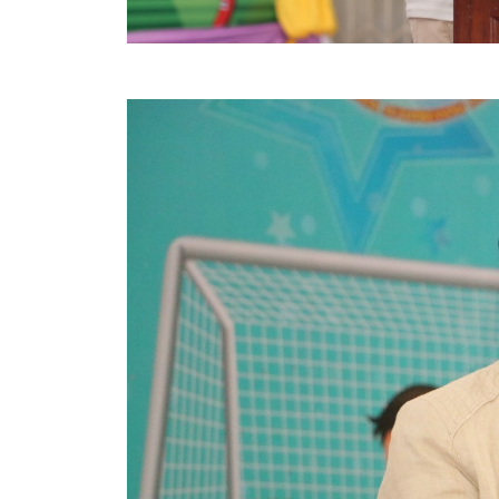
สรุปผลการปฏิบัติงานประจำเดือน GPS
ระเบียบพัสดุฯ การจัดซื้อจัดจ้าง
การเสริมสร้างคุณธรรมจริยธรรม
ITA : การประเมินคุณธรรมและความโปร่งใสในการดำ
การจัดการความรู้ (KM)
ข้อระเบียบและกฎหมาย
มาตรฐานการปฏิบัติงาน
แผนพัฒนาท้องถิ่น ของอบจ.สุพรรณบุรี