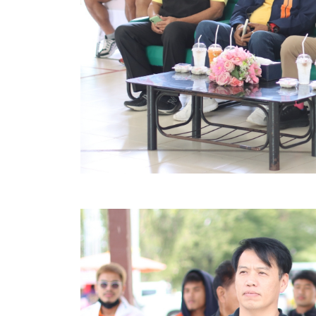
คลินิกเซ็นเตอร์
แบบฟอร์มบริหารงานบุคคล
รายงานตรวจสอบภายใน
รายงานเครื่องจักรกล อบจ.
ศูนย์อำนวยการการเลือกตั้ง สมาชิกสภาและนายก อบจ
งานแผนการบริหารจัดการความเสี่ยงของ อบจ.สุพรรณ
ติดต่อ