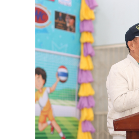
ประกาศขายทอดตลาดทรัพย์สินประจำปี
ประกาศกำหนดอายุการใช้งานของสินทรัพย์ขององค์การ
คู่มือการปฏิบัติงานฝ่ายทะเบียนพัสดุและทรัพย์สิน
การประเมินความพึงพอใจของการดำเนินงาน อบจ.สุพ
ขั้นตอนและวิธีการชำระภาษีฯ
แบบฟอร์มการชำระภาษีฯ
การบริการแบบเบ็ดเสร็จ (One Stop Service)
หนังสือสั่งการ