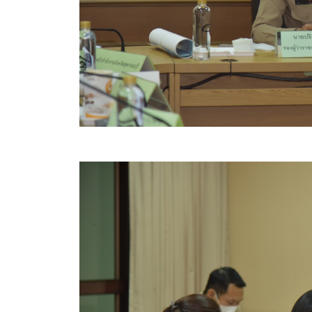
ข้อบัญญัติงบประมาณรายจ่ายประจำปี ของ อบจ.สุพ
ข้อบัญญัติอื่นๆ ของ อบจ.สุพรรณบุรี
รายงานการประชุมสภา อบจ.สุพรรณบุรี
รายงานรายรับรายจ่าย อบจ.สุพรรณบุรี
รายงานการติดตามและประเมินผลแผนพัฒนาท้องถิ่นข
สรุปผลการประเมินความพึงพอใจ
ระบบสืบค้นข้อมูล ประกาศ ก.จ.จ. สุพรรณบุรี (พ.ศ.2
Document