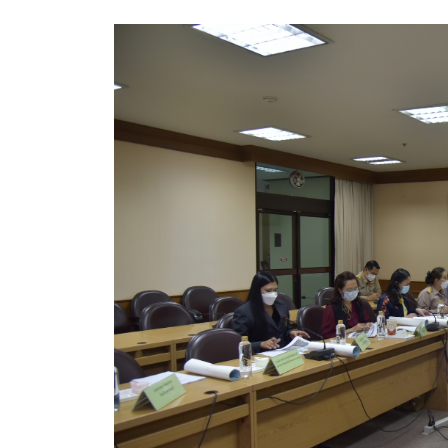
ประกาศขายทอดตลาดทรัพย์สินประจำปี
ประกาศกำหนดอายุการใช้งานของสินทรัพย์ขององค์การ
คู่มือการปฏิบัติงานฝ่ายทะเบียนพัสดุและทรัพย์สิน
การประเมินความพึงพอใจของการดำเนินงาน อบจ.สุพ
ขั้นตอนและวิธีการชำระภาษีฯ
แบบฟอร์มการชำระภาษีฯ
การบริการแบบเบ็ดเสร็จ (One Stop Service)
หนังสือสั่งการ