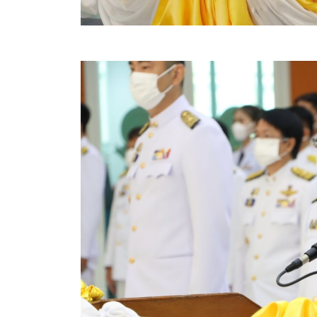
สรุปผลการปฏิบัติงานประจำเดือน GPS
ระเบียบพัสดุฯ การจัดซื้อจัดจ้าง
การเสริมสร้างคุณธรรมจริยธรรม
ITA : การประเมินคุณธรรมและความโปร่งใสในการดำ
การจัดการความรู้ (KM)
ข้อระเบียบและกฎหมาย
มาตรฐานการปฏิบัติงาน
แผนพัฒนาท้องถิ่น ของอบจ.สุพรรณบุรี