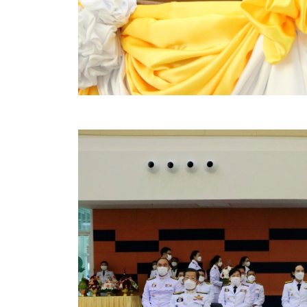
ข้อบัญญัติงบประมาณรายจ่ายประจำปี ของ อบจ.สุพ
ข้อบัญญัติอื่นๆ ของ อบจ.สุพรรณบุรี
รายงานการประชุมสภา อบจ.สุพรรณบุรี
รายงานรายรับรายจ่าย อบจ.สุพรรณบุรี
รายงานการติดตามและประเมินผลแผนพัฒนาท้องถิ่นข
สรุปผลการประเมินความพึงพอใจ
ระบบสืบค้นข้อมูล ประกาศ ก.จ.จ. สุพรรณบุรี (พ.ศ.2
Document