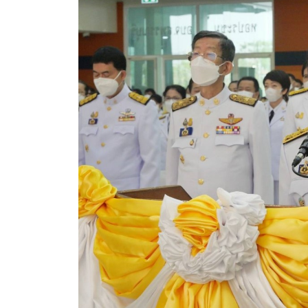
ประกาศขายทอดตลาดทรัพย์สินประจำปี
ประกาศกำหนดอายุการใช้งานของสินทรัพย์ขององค์การ
คู่มือการปฏิบัติงานฝ่ายทะเบียนพัสดุและทรัพย์สิน
การประเมินความพึงพอใจของการดำเนินงาน อบจ.สุพ
ขั้นตอนและวิธีการชำระภาษีฯ
แบบฟอร์มการชำระภาษีฯ
การบริการแบบเบ็ดเสร็จ (One Stop Service)
หนังสือสั่งการ