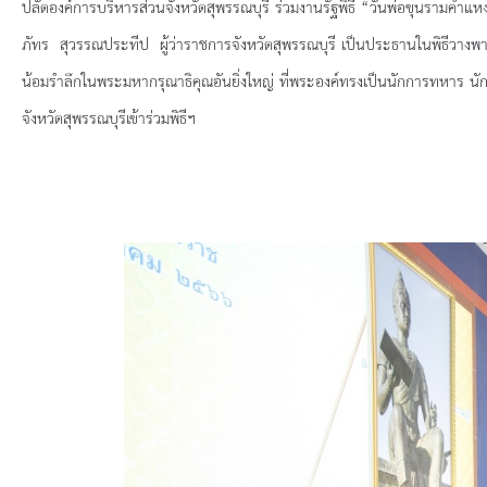
ยุทธศาสตร์การพัฒนา
ปลัดองค์การบริหารส่วนจังหวัดสุพรรณบุรี ร่วมงานรัฐพิธี
“วันพ่อขุนรามคำแห
ภัทร สุวรรณประทีป ผู้ว่าราชการจังหวัดสุพรรณบุรี เป็นประธานในพิธีวางพ
ประวัตินายก
น้อมรำลึกในพระมหากรุณาธิคุณอันยิ่งใหญ่ ที่พระองค์ทรงเป็นนักการทหาร 
จังหวัดสุพรรณบุรีเข้าร่วมพิธีฯ
รายการ อบจ.สัมพันธ์
กิจกรรม
ข่าวประชาสัมพันธ์
ประกาศจัดซื้อ-จัดจ้าง
ประกาศจัดซื้อ-จัดจ้างภาครัฐ
รายงานผู้ใช้บริการกล้อง CCTV