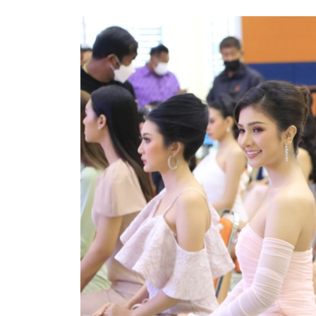
ข้อบัญญัติงบประมาณรายจ่ายประจำปี ของ อบจ.สุพ
ข้อบัญญัติอื่นๆ ของ อบจ.สุพรรณบุรี
รายงานการประชุมสภา อบจ.สุพรรณบุรี
รายงานรายรับรายจ่าย อบจ.สุพรรณบุรี
รายงานการติดตามและประเมินผลแผนพัฒนาท้องถิ่นข
สรุปผลการประเมินความพึงพอใจ
ระบบสืบค้นข้อมูล ประกาศ ก.จ.จ. สุพรรณบุรี (พ.ศ.2
Document