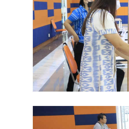
ประกาศขายทอดตลาดทรัพย์สินประจำปี
ประกาศกำหนดอายุการใช้งานของสินทรัพย์ขององค์การ
คู่มือการปฏิบัติงานฝ่ายทะเบียนพัสดุและทรัพย์สิน
การประเมินความพึงพอใจของการดำเนินงาน อบจ.สุพ
ขั้นตอนและวิธีการชำระภาษีฯ
แบบฟอร์มการชำระภาษีฯ
การบริการแบบเบ็ดเสร็จ (One Stop Service)
หนังสือสั่งการ