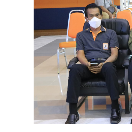
สรุปผลการปฏิบัติงานประจำเดือน GPS
ระเบียบพัสดุฯ การจัดซื้อจัดจ้าง
การเสริมสร้างคุณธรรมจริยธรรม
ITA : การประเมินคุณธรรมและความโปร่งใสในการดำ
การจัดการความรู้ (KM)
ข้อระเบียบและกฎหมาย
มาตรฐานการปฏิบัติงาน
แผนพัฒนาท้องถิ่น ของอบจ.สุพรรณบุรี