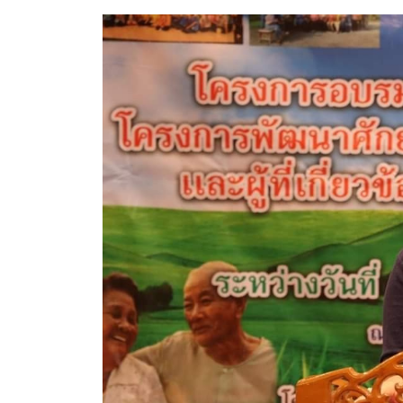
ประกาศขายทอดตลาดทรัพย์สินประจำปี
ประกาศกำหนดอายุการใช้งานของสินทรัพย์ขององค์การ
คู่มือการปฏิบัติงานฝ่ายทะเบียนพัสดุและทรัพย์สิน
การประเมินความพึงพอใจของการดำเนินงาน อบจ.สุพ
ขั้นตอนและวิธีการชำระภาษีฯ
แบบฟอร์มการชำระภาษีฯ
การบริการแบบเบ็ดเสร็จ (One Stop Service)
หนังสือสั่งการ