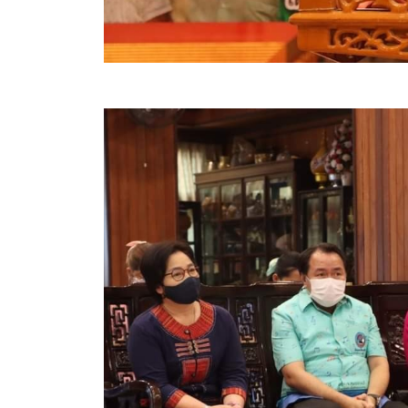
สรุปผลการปฏิบัติงานประจำเดือน GPS
ระเบียบพัสดุฯ การจัดซื้อจัดจ้าง
การเสริมสร้างคุณธรรมจริยธรรม
ITA : การประเมินคุณธรรมและความโปร่งใสในการดำ
การจัดการความรู้ (KM)
ข้อระเบียบและกฎหมาย
มาตรฐานการปฏิบัติงาน
แผนพัฒนาท้องถิ่น ของอบจ.สุพรรณบุรี