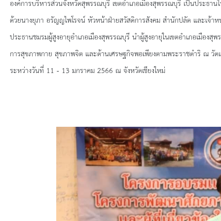
ยุทธศาสตร์การพัฒนา
องค์การบริหารส่วนจังหวัดสุพรรณบุรี เขตอำเภอเมืองสุพรรณบุรี เป็นประธานในพ
ด้วยนางยุภา อรัญญไพโรจน์ หัวหน้าฝ่ายสวัสดิการสังคม สำนักปลัด และเจ้าหน้า
ประวัตินายก
ประธานชมรมผู้สูงอายุอำเภอเมืองสุพรรณบุรี นำผู้สูงอายุในเขตอำเภอเมืองสุ
การสุขภาพกาย สุขภาพจิต และด้านเศรษฐกิจพอเพียงตามพระราชดำริ ณ วัดแค 
รายการ อบจ.สัมพันธ์
ระหว่างวันที่ 11 - 13 มกราคม 2566 ณ จังหวัดเชียงใหม่
กิจกรรม
ข่าวประชาสัมพันธ์
ประกาศจัดซื้อ-จัดจ้าง
ประกาศจัดซื้อ-จัดจ้างภาครัฐ
รายงานผู้ใช้บริการกล้อง CCTV