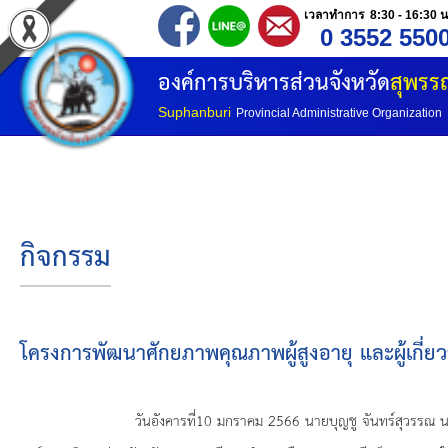
เวลาทำการ 8:30 - 16:30 น
0 3552 550
หน้าแรก
องค์การบริหารส่วนจังหวัด
สุพรรณ
ประวัติ อบจ
Suphanburi
Provincial Administrative Organization
ข้อมูลพื้นฐาน
อำนาจหน้าที่
กิจกรรม
โครงสร้างองค์กร
โครงสร้างการแบ่งส่วนราชการ
โครงการพัฒนาศักยภาพคุณภาพผู้สูงอายุ และผู้เกี่ยว
วิสัยทัศน์
วันอังคารที่
10 มกราคม 2566 นายบุญชู จันทร์สุวรรณ นา