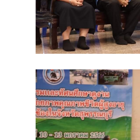
ข้อบัญญัติงบประมาณรายจ่ายประจำปี ของ อบจ.สุพ
ข้อบัญญัติอื่นๆ ของ อบจ.สุพรรณบุรี
รายงานการประชุมสภา อบจ.สุพรรณบุรี
รายงานรายรับรายจ่าย อบจ.สุพรรณบุรี
รายงานการติดตามและประเมินผลแผนพัฒนาท้องถิ่นข
สรุปผลการประเมินความพึงพอใจ
ระบบสืบค้นข้อมูล ประกาศ ก.จ.จ. สุพรรณบุรี (พ.ศ.2
Document