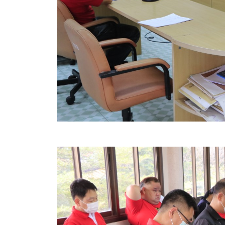
คลินิกเซ็นเตอร์
แบบฟอร์มบริหารงานบุคคล
รายงานตรวจสอบภายใน
รายงานเครื่องจักรกล อบจ.
ศูนย์อำนวยการการเลือกตั้ง สมาชิกสภาและนายก อบจ
งานแผนการบริหารจัดการความเสี่ยงของ อบจ.สุพรรณ
ติดต่อ