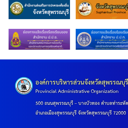
องค์การบริหารส่วนจังหวัดสุพรรณบุร
Provincial Administrative Organization
500 ถนนสุพรรณบุรี – บางบัวทอง ตำบลท่าระหั
อำเภอเมืองสุพรรณบุรี จังหวัดสุพรรณบุรี 72000