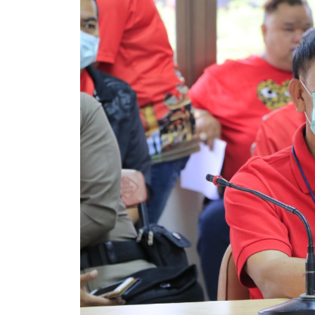
ประกาศขายทอดตลาดทรัพย์สินประจำปี
ประกาศกำหนดอายุการใช้งานของสินทรัพย์ขององค์การ
คู่มือการปฏิบัติงานฝ่ายทะเบียนพัสดุและทรัพย์สิน
การประเมินความพึงพอใจของการดำเนินงาน อบจ.สุพ
ขั้นตอนและวิธีการชำระภาษีฯ
แบบฟอร์มการชำระภาษีฯ
การบริการแบบเบ็ดเสร็จ (One Stop Service)
หนังสือสั่งการ