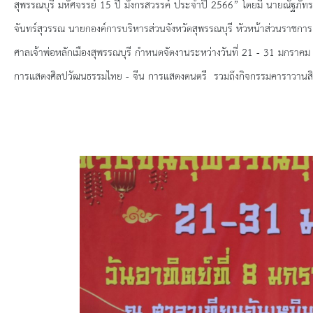
ยุทธศาสตร์การพัฒนา
สุพรรณบุรี มหัศจรรย์ 15 ปี มังกรสวรรค์ ประจำปี 2566” โดยมี นายณัฐภัทร ส
จันทร์สุวรรณ นายกองค์การบริหารส่วนจังหวัดสุพรรณบุรี หัวหน้าส่วนราชกา
ประวัตินายก
ศาลเจ้าพ่อหลักเมืองสุพรรณบุรี กำหนดจัดงานระหว่างวันที่ 21 - 31 มกราค
การแสดงศิลปวัฒนธรรมไทย - จีน การแสดงดนตรี รวมถึงกิจกรรมคาราวานสิน
รายการ อบจ.สัมพันธ์
กิจกรรม
ข่าวประชาสัมพันธ์
ประกาศจัดซื้อ-จัดจ้าง
ประกาศจัดซื้อ-จัดจ้างภาครัฐ
รายงานผู้ใช้บริการกล้อง CCTV