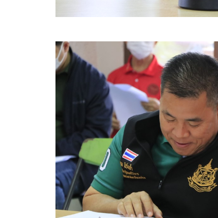
สรุปผลการปฏิบัติงานประจำเดือน GPS
ระเบียบพัสดุฯ การจัดซื้อจัดจ้าง
การเสริมสร้างคุณธรรมจริยธรรม
ITA : การประเมินคุณธรรมและความโปร่งใสในการดำ
การจัดการความรู้ (KM)
ข้อระเบียบและกฎหมาย
มาตรฐานการปฏิบัติงาน
แผนพัฒนาท้องถิ่น ของอบจ.สุพรรณบุรี