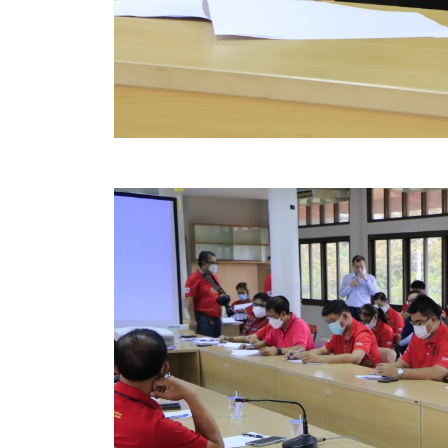
ข้อบัญญัติงบประมาณรายจ่ายประจำปี ของ อบจ.สุพ
ข้อบัญญัติอื่นๆ ของ อบจ.สุพรรณบุรี
รายงานการประชุมสภา อบจ.สุพรรณบุรี
รายงานรายรับรายจ่าย อบจ.สุพรรณบุรี
รายงานการติดตามและประเมินผลแผนพัฒนาท้องถิ่นข
สรุปผลการประเมินความพึงพอใจ
ระบบสืบค้นข้อมูล ประกาศ ก.จ.จ. สุพรรณบุรี (พ.ศ.2
Document