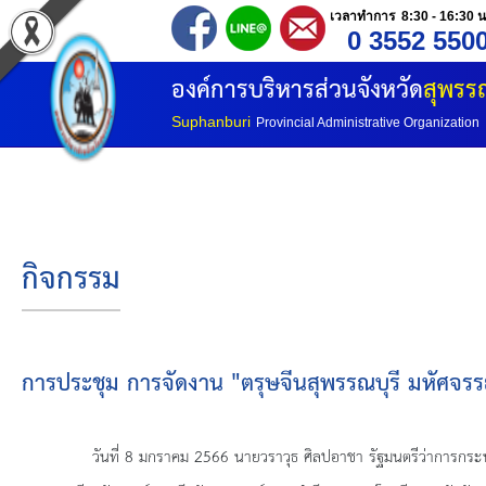
เวลาทำการ 8:30 - 16:30 น
0 3552 550
หน้าแรก
องค์การบริหารส่วนจังหวัด
สุพรรณ
ประวัติ อบจ
Suphanburi
Provincial Administrative Organization
ข้อมูลพื้นฐาน
อำนาจหน้าที่
กิจกรรม
โครงสร้างองค์กร
โครงสร้างการแบ่งส่วนราชการ
การประชุม การจัดงาน "ตรุษจีนสุพรรณบุรี มหัศจรร
วิสัยทัศน์
วันที่
8 มกราคม 2566 นายวราวุธ ศิลปอาชา รัฐมนตรีว่าการกระท