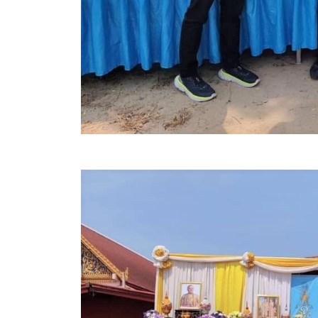
สรุปผลการปฏิบัติงานประจำเดือน GPS
ระเบียบพัสดุฯ การจัดซื้อจัดจ้าง
การเสริมสร้างคุณธรรมจริยธรรม
ITA : การประเมินคุณธรรมและความโปร่งใสในการดำ
การจัดการความรู้ (KM)
ข้อระเบียบและกฎหมาย
มาตรฐานการปฏิบัติงาน
แผนพัฒนาท้องถิ่น ของอบจ.สุพรรณบุรี