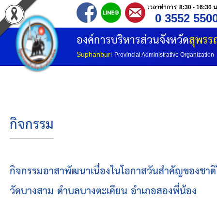
เวลาทำการ 8:30 - 16:30 น
0 3552 550
หน้าแรก
องค์การบริหารส่วนจังหวัด
สุพรรณ
ประวัติ อบจ
Suphanburi
Provincial Administrative Organization
ข้อมูลพื้นฐาน
อำนาจหน้าที่
กิจกรรม
โครงสร้างองค์กร
โครงสร้างการแบ่งส่วนราชการ
กิจกรรมอาสาพัฒนาเนื่องในโอกาสวันสำคัญของชาติ
วัดบางสาม ตำบลบางตะเคียน อำเภอสองพี่น้อง
วิสัยทัศน์