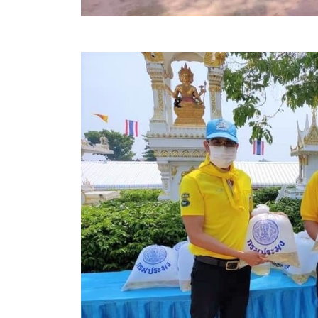
ประกาศขายทอดตลาดทรัพย์สินประจำปี
ประกาศกำหนดอายุการใช้งานของสินทรัพย์ขององค์การ
คู่มือการปฏิบัติงานฝ่ายทะเบียนพัสดุและทรัพย์สิน
การประเมินความพึงพอใจของการดำเนินงาน อบจ.สุพ
ขั้นตอนและวิธีการชำระภาษีฯ
แบบฟอร์มการชำระภาษีฯ
การบริการแบบเบ็ดเสร็จ (One Stop Service)
หนังสือสั่งการ