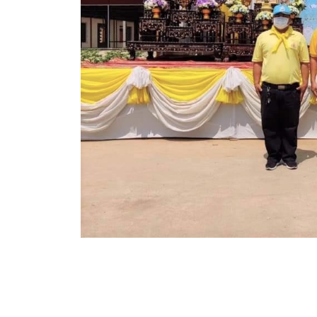
ข้อบัญญัติงบประมาณรายจ่ายประจำปี ของ อบจ.สุพ
ข้อบัญญัติอื่นๆ ของ อบจ.สุพรรณบุรี
รายงานการประชุมสภา อบจ.สุพรรณบุรี
รายงานรายรับรายจ่าย อบจ.สุพรรณบุรี
รายงานการติดตามและประเมินผลแผนพัฒนาท้องถิ่นข
สรุปผลการประเมินความพึงพอใจ
ระบบสืบค้นข้อมูล ประกาศ ก.จ.จ. สุพรรณบุรี (พ.ศ.2
Document