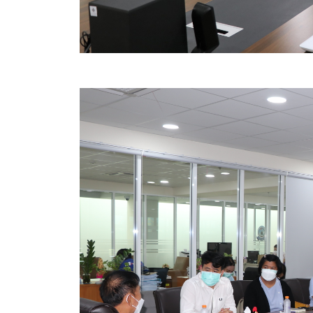
สรุปผลการปฏิบัติงานประจำเดือน GPS
ระเบียบพัสดุฯ การจัดซื้อจัดจ้าง
การเสริมสร้างคุณธรรมจริยธรรม
ITA : การประเมินคุณธรรมและความโปร่งใสในการดำ
การจัดการความรู้ (KM)
ข้อระเบียบและกฎหมาย
มาตรฐานการปฏิบัติงาน
แผนพัฒนาท้องถิ่น ของอบจ.สุพรรณบุรี