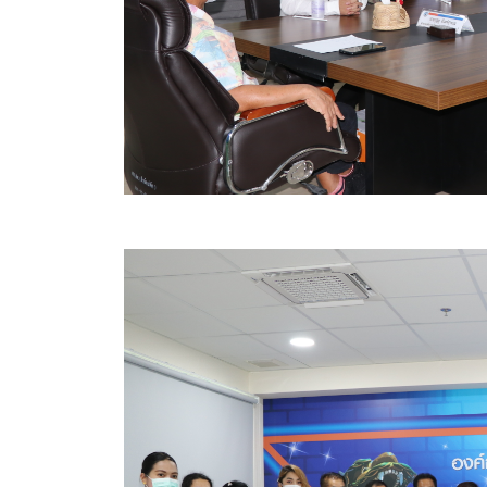
ข้อบัญญัติงบประมาณรายจ่ายประจำปี ของ อบจ.สุพ
ข้อบัญญัติอื่นๆ ของ อบจ.สุพรรณบุรี
รายงานการประชุมสภา อบจ.สุพรรณบุรี
รายงานรายรับรายจ่าย อบจ.สุพรรณบุรี
รายงานการติดตามและประเมินผลแผนพัฒนาท้องถิ่นข
สรุปผลการประเมินความพึงพอใจ
ระบบสืบค้นข้อมูล ประกาศ ก.จ.จ. สุพรรณบุรี (พ.ศ.2
Document