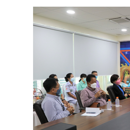
ประกาศขายทอดตลาดทรัพย์สินประจำปี
ประกาศกำหนดอายุการใช้งานของสินทรัพย์ขององค์การ
คู่มือการปฏิบัติงานฝ่ายทะเบียนพัสดุและทรัพย์สิน
การประเมินความพึงพอใจของการดำเนินงาน อบจ.สุพ
ขั้นตอนและวิธีการชำระภาษีฯ
แบบฟอร์มการชำระภาษีฯ
การบริการแบบเบ็ดเสร็จ (One Stop Service)
หนังสือสั่งการ