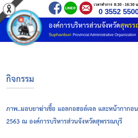
เวลาทำการ 8:30 - 16:30 น
0 3552 550
หน้าแรก
องค์การบริหารส่วนจังหวัด
สุพรรณ
ประวัติ อบจ
Suphanburi
Provincial Administrative Organization
ข้อมูลพื้นฐาน
อำนาจหน้าที่
กิจกรรม
โครงสร้างองค์กร
โครงสร้างการแบ่งส่วนราชการ
ภาพ..มอบยาฆ่าเชื้อ แอลกอฮอล์เจล และหน้ากากอนาม
2563 ณ องค์การบริหารส่วนจังหวัดสุพรรณบุรี
วิสัยทัศน์