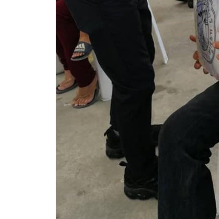
สรุปผลการปฏิบัติงานประจำเดือน GPS
ระเบียบพัสดุฯ การจัดซื้อจัดจ้าง
การเสริมสร้างคุณธรรมจริยธรรม
ITA : การประเมินคุณธรรมและความโปร่งใสในการดำ
การจัดการความรู้ (KM)
ข้อระเบียบและกฎหมาย
มาตรฐานการปฏิบัติงาน
แผนพัฒนาท้องถิ่น ของอบจ.สุพรรณบุรี