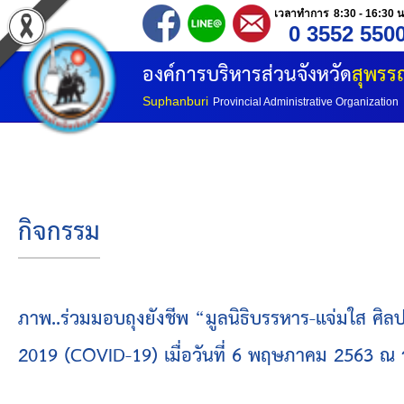
เวลาทำการ 8:30 - 16:30 น
0 3552 550
หน้าแรก
องค์การบริหารส่วนจังหวัด
สุพรรณ
ประวัติ อบจ
Suphanburi
Provincial Administrative Organization
ข้อมูลพื้นฐาน
อำนาจหน้าที่
กิจกรรม
โครงสร้างองค์กร
โครงสร้างการแบ่งส่วนราชการ
ภาพ..ร่วมมอบถุงยังชีพ “มูลนิธิบรรหาร-แจ่มใส ศิ
2019 (COVID-19) เมื่อวันที่ 6 พฤษภาคม 2563 ณ
วิสัยทัศน์