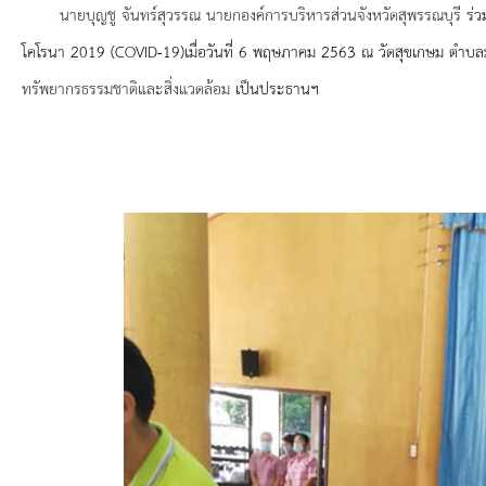
ยุทธศาสตร์การพัฒนา
นายบุญชู จันทร์สุวรรณ นายกองค์การบริหารส่วนจังหวัดสุพรรณบุรี
ร่
โคโรนา 2019 (
COVID-19)
เมื่อวันที่ 6 พฤษภาคม 2563 ณ วัดสุขเกษม ตำบ
ประวัตินายก
ทรัพยากรธรรมชาติและสิ่งแวดล้อม
เป็นประธานฯ
รายการ อบจ.สัมพันธ์
กิจกรรม
ข่าวประชาสัมพันธ์
ประกาศจัดซื้อ-จัดจ้าง
ประกาศจัดซื้อ-จัดจ้างภาครัฐ
รายงานผู้ใช้บริการกล้อง CCTV