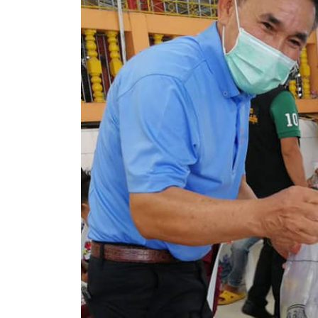
ประกาศขายทอดตลาดทรัพย์สินประจำปี
ประกาศกำหนดอายุการใช้งานของสินทรัพย์ขององค์การ
คู่มือการปฏิบัติงานฝ่ายทะเบียนพัสดุและทรัพย์สิน
การประเมินความพึงพอใจของการดำเนินงาน อบจ.สุพ
ขั้นตอนและวิธีการชำระภาษีฯ
แบบฟอร์มการชำระภาษีฯ
การบริการแบบเบ็ดเสร็จ (One Stop Service)
หนังสือสั่งการ