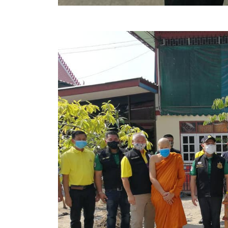
ข้อบัญญัติงบประมาณรายจ่ายประจำปี ของ อบจ.สุพ
ข้อบัญญัติอื่นๆ ของ อบจ.สุพรรณบุรี
รายงานการประชุมสภา อบจ.สุพรรณบุรี
รายงานรายรับรายจ่าย อบจ.สุพรรณบุรี
รายงานการติดตามและประเมินผลแผนพัฒนาท้องถิ่นข
สรุปผลการประเมินความพึงพอใจ
ระบบสืบค้นข้อมูล ประกาศ ก.จ.จ. สุพรรณบุรี (พ.ศ.2
Document