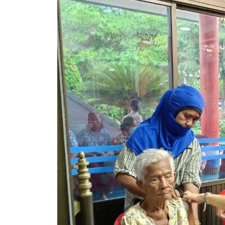
คลินิกเซ็นเตอร์
แบบฟอร์มบริหารงานบุคคล
รายงานตรวจสอบภายใน
รายงานเครื่องจักรกล อบจ.
ศูนย์อำนวยการการเลือกตั้ง สมาชิกสภาและนายก อบจ
งานแผนการบริหารจัดการความเสี่ยงของ อบจ.สุพรรณ
ติดต่อ