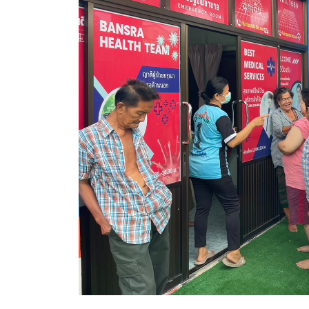
ประกาศขายทอดตลาดทรัพย์สินประจำปี
ประกาศกำหนดอายุการใช้งานของสินทรัพย์ขององค์การ
คู่มือการปฏิบัติงานฝ่ายทะเบียนพัสดุและทรัพย์สิน
การประเมินความพึงพอใจของการดำเนินงาน อบจ.สุพ
ขั้นตอนและวิธีการชำระภาษีฯ
แบบฟอร์มการชำระภาษีฯ
การบริการแบบเบ็ดเสร็จ (One Stop Service)
หนังสือสั่งการ