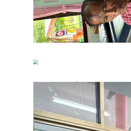
ข้อบัญญัติงบประมาณรายจ่ายประจำปี ของ อบจ.สุพ
ข้อบัญญัติอื่นๆ ของ อบจ.สุพรรณบุรี
รายงานการประชุมสภา อบจ.สุพรรณบุรี
รายงานรายรับรายจ่าย อบจ.สุพรรณบุรี
รายงานการติดตามและประเมินผลแผนพัฒนาท้องถิ่นข
สรุปผลการประเมินความพึงพอใจ
ระบบสืบค้นข้อมูล ประกาศ ก.จ.จ. สุพรรณบุรี (พ.ศ.2
Document