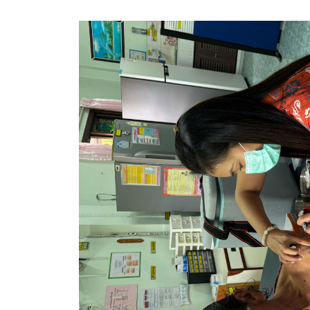
สรุปผลการปฏิบัติงานประจำเดือน GPS
ระเบียบพัสดุฯ การจัดซื้อจัดจ้าง
การเสริมสร้างคุณธรรมจริยธรรม
ITA : การประเมินคุณธรรมและความโปร่งใสในการดำ
การจัดการความรู้ (KM)
ข้อระเบียบและกฎหมาย
มาตรฐานการปฏิบัติงาน
แผนพัฒนาท้องถิ่น ของอบจ.สุพรรณบุรี