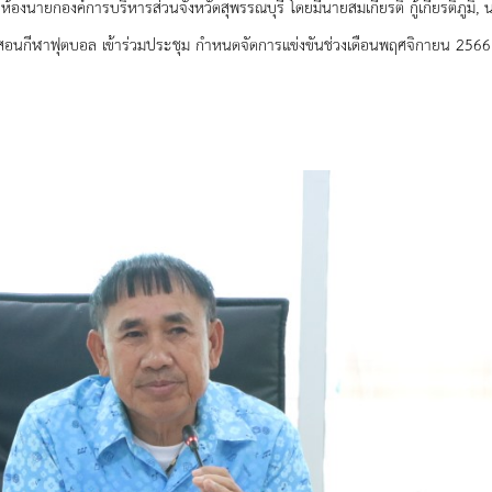
งห้องนายกองค์การบริหารส่วนจังหวัดสุพรรณบุรี โดยมีนายสมเกียรติ กู้เกียรติภูม
ึกสอนกีฬาฟุตบอล เข้าร่วมประชุม กำหนดจัดการแข่งขันช่วงเดือนพฤศจิกายน 256