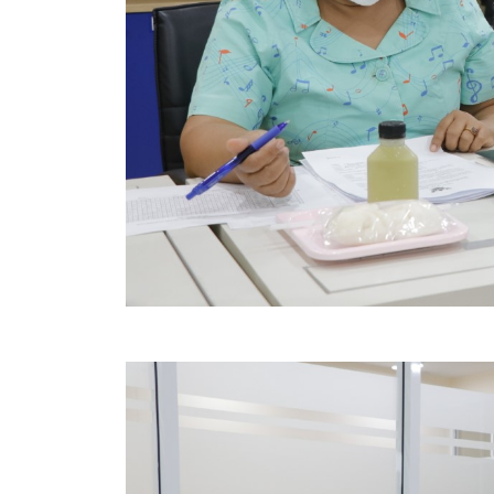
ข้อบัญญัติงบประมาณรายจ่ายประจำปี ของ อบจ.สุพ
ข้อบัญญัติอื่นๆ ของ อบจ.สุพรรณบุรี
รายงานการประชุมสภา อบจ.สุพรรณบุรี
รายงานรายรับรายจ่าย อบจ.สุพรรณบุรี
รายงานการติดตามและประเมินผลแผนพัฒนาท้องถิ่นข
สรุปผลการประเมินความพึงพอใจ
ระบบสืบค้นข้อมูล ประกาศ ก.จ.จ. สุพรรณบุรี (พ.ศ.2
Document