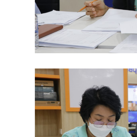
สรุปผลการปฏิบัติงานประจำเดือน GPS
ระเบียบพัสดุฯ การจัดซื้อจัดจ้าง
การเสริมสร้างคุณธรรมจริยธรรม
ITA : การประเมินคุณธรรมและความโปร่งใสในการดำ
การจัดการความรู้ (KM)
ข้อระเบียบและกฎหมาย
มาตรฐานการปฏิบัติงาน
แผนพัฒนาท้องถิ่น ของอบจ.สุพรรณบุรี