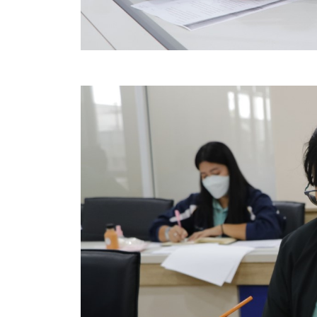
ประกาศขายทอดตลาดทรัพย์สินประจำปี
ประกาศกำหนดอายุการใช้งานของสินทรัพย์ขององค์การ
คู่มือการปฏิบัติงานฝ่ายทะเบียนพัสดุและทรัพย์สิน
การประเมินความพึงพอใจของการดำเนินงาน อบจ.สุพ
ขั้นตอนและวิธีการชำระภาษีฯ
แบบฟอร์มการชำระภาษีฯ
การบริการแบบเบ็ดเสร็จ (One Stop Service)
หนังสือสั่งการ