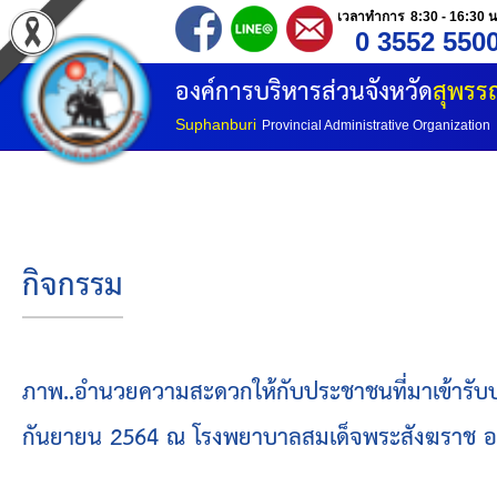
เวลาทำการ 8:30 - 16:30 น
0 3552 550
หน้าแรก
องค์การบริหารส่วนจังหวัด
สุพรรณ
ประวัติ อบจ
Suphanburi
Provincial Administrative Organization
ข้อมูลพื้นฐาน
อำนาจหน้าที่
กิจกรรม
โครงสร้างองค์กร
โครงสร้างการแบ่งส่วนราชการ
ภาพ..อำนวยความสะดวกให้กับประชาชนที่มาเข้ารับบริ
กันยายน 2564 ณ โรงพยาบาลสมเด็จพระสังฆราช องค์
วิสัยทัศน์