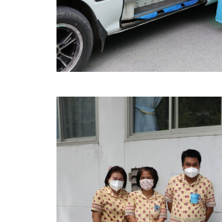
ข้อบัญญัติงบประมาณรายจ่ายประจำปี ของ อบจ.สุพ
ข้อบัญญัติอื่นๆ ของ อบจ.สุพรรณบุรี
รายงานการประชุมสภา อบจ.สุพรรณบุรี
รายงานรายรับรายจ่าย อบจ.สุพรรณบุรี
รายงานการติดตามและประเมินผลแผนพัฒนาท้องถิ่นข
สรุปผลการประเมินความพึงพอใจ
ระบบสืบค้นข้อมูล ประกาศ ก.จ.จ. สุพรรณบุรี (พ.ศ.2
Document