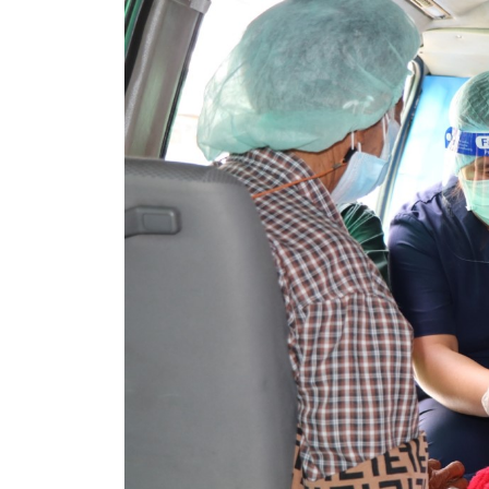
ประกาศขายทอดตลาดทรัพย์สินประจำปี
ประกาศกำหนดอายุการใช้งานของสินทรัพย์ขององค์การ
คู่มือการปฏิบัติงานฝ่ายทะเบียนพัสดุและทรัพย์สิน
การประเมินความพึงพอใจของการดำเนินงาน อบจ.สุพ
ขั้นตอนและวิธีการชำระภาษีฯ
แบบฟอร์มการชำระภาษีฯ
การบริการแบบเบ็ดเสร็จ (One Stop Service)
หนังสือสั่งการ