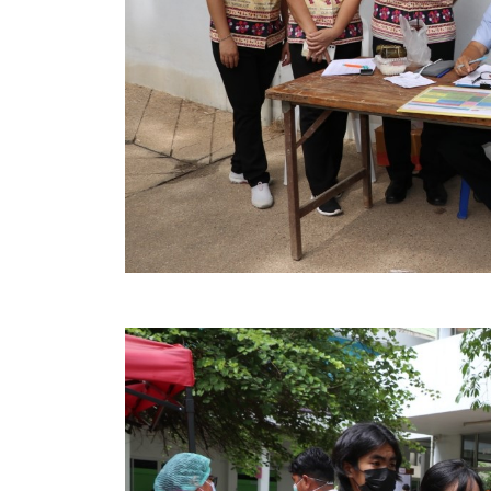
คลินิกเซ็นเตอร์
แบบฟอร์มบริหารงานบุคคล
รายงานตรวจสอบภายใน
รายงานเครื่องจักรกล อบจ.
ศูนย์อำนวยการการเลือกตั้ง สมาชิกสภาและนายก อบจ
งานแผนการบริหารจัดการความเสี่ยงของ อบจ.สุพรรณ
ติดต่อ