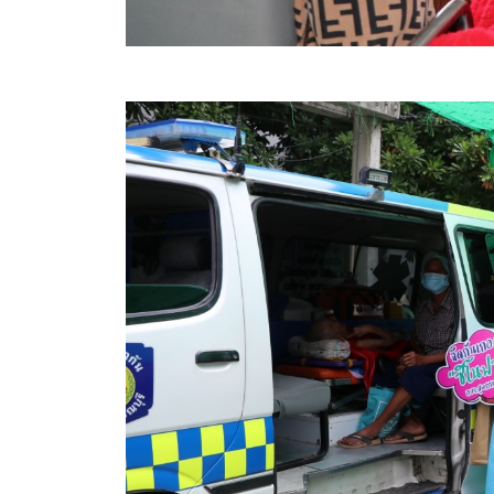
สรุปผลการปฏิบัติงานประจำเดือน GPS
ระเบียบพัสดุฯ การจัดซื้อจัดจ้าง
การเสริมสร้างคุณธรรมจริยธรรม
ITA : การประเมินคุณธรรมและความโปร่งใสในการดำ
การจัดการความรู้ (KM)
ข้อระเบียบและกฎหมาย
มาตรฐานการปฏิบัติงาน
แผนพัฒนาท้องถิ่น ของอบจ.สุพรรณบุรี